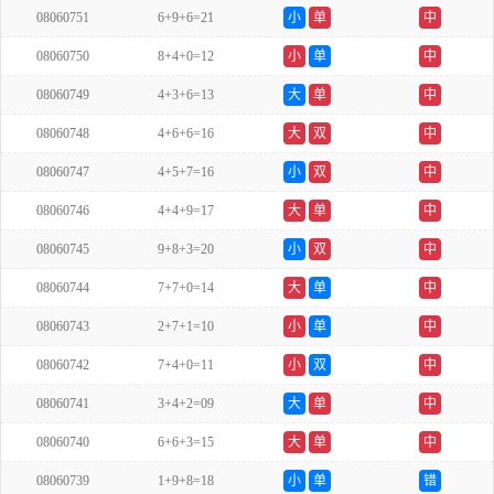
08060751
6+9+6=21
小
单
中
08060750
8+4+0=12
小
单
中
08060749
4+3+6=13
大
单
中
08060748
4+6+6=16
大
双
中
08060747
4+5+7=16
小
双
中
08060746
4+4+9=17
大
单
中
08060745
9+8+3=20
小
双
中
08060744
7+7+0=14
大
单
中
08060743
2+7+1=10
小
单
中
08060742
7+4+0=11
小
双
中
08060741
3+4+2=09
大
单
中
08060740
6+6+3=15
大
单
中
08060739
1+9+8=18
小
单
错