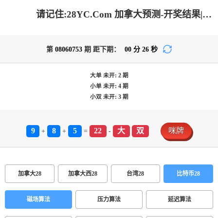
请记住:28YC.Com 加拿大预测-开奖结果|PC结果咪牌|加拿大28在线预测网|加拿大pc在线|专注研究加拿大28大神预测苹果版！
第
08060753
期 距下期：
00
分
26
秒
大单
未开:
2
期
小单
未开:
4
期
小双
未开:
3
期
9
8
5
22
大
双
咪牌
+
+
=
-
加拿大28
加拿大西28
台湾28
比特币28
磁场算法
压力算法
延迟算法