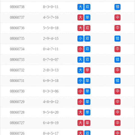
08060738
8+3+0=11
大
双
错
08060737
4+5+7=16
大
单
中
08060736
5+5+8=18
大
双
中
08060735
2+9+4=15
小
双
错
08060734
0+4+7=11
小
双
中
08060733
0+7+0=07
大
双
错
08060732
2+8+3=13
大
单
中
08060731
6+9+3=18
小
单
错
08060730
0+3+3=06
小
单
中
08060729
4+8+0=12
小
单
中
08060728
9+5+6=20
大
单
中
08060727
6+4+9=19
大
单
中
08060726
8+4+5=17
大
双
中