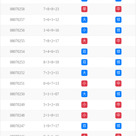
08070258
7+8+8=23
单
中
08070257
5+6+1=12
大
错
08070256
1+6+9=16
小
错
08070255
7+8+2=17
大
中
08070254
5+4+6=15
双
错
08070253
8+3+8=19
双
错
08070252
7+2+2=11
大
错
08070251
0+6+7=13
小
中
08070250
5+1+1=07
大
错
08070249
5+3+2=10
小
中
08070248
2+1+8=11
小
中
08070247
1+9+7=17
双
错