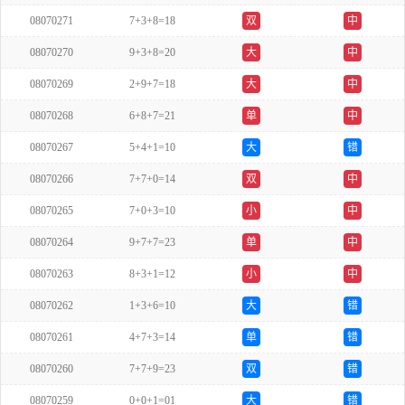
08070271
7+3+8=18
双
中
08070270
9+3+8=20
大
中
08070269
2+9+7=18
大
中
08070268
6+8+7=21
单
中
08070267
5+4+1=10
大
错
08070266
7+7+0=14
双
中
08070265
7+0+3=10
小
中
08070264
9+7+7=23
单
中
08070263
8+3+1=12
小
中
08070262
1+3+6=10
大
错
08070261
4+7+3=14
单
错
08070260
7+7+9=23
双
错
08070259
0+0+1=01
大
错