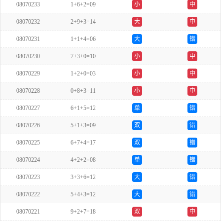
08070233
1+6+2=09
小
中
08070232
2+9+3=14
大
中
08070231
1+1+4=06
大
错
08070230
7+3+0=10
小
中
08070229
1+2+0=03
小
中
08070228
0+8+3=11
小
中
08070227
6+1+5=12
单
错
08070226
5+1+3=09
双
错
08070225
6+7+4=17
双
错
08070224
4+2+2=08
单
错
08070223
3+3+6=12
大
错
08070222
5+4+3=12
大
错
08070221
9+2+7=18
双
中