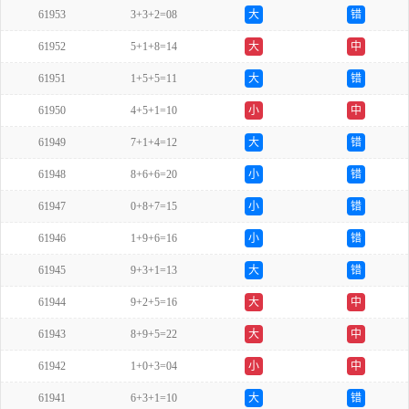
61953
3+3+2=08
大
错
61952
5+1+8=14
大
中
61951
1+5+5=11
大
错
61950
4+5+1=10
小
中
61949
7+1+4=12
大
错
61948
8+6+6=20
小
错
61947
0+8+7=15
小
错
61946
1+9+6=16
小
错
61945
9+3+1=13
大
错
61944
9+2+5=16
大
中
61943
8+9+5=22
大
中
61942
1+0+3=04
小
中
61941
6+3+1=10
大
错