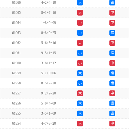
61966
4+2+4=10
大
错
61965
8+1+7=16
大
中
61964
1+8+0=09
小
中
61963
8+8+9=25
小
错
61962
5+6+5=16
大
中
61961
9+5+1=15
小
错
61960
3+8+1=12
小
中
61959
5+1+0=06
大
错
61958
8+5+7=20
小
错
61957
9+2+9=20
大
中
61956
5+0+4=09
大
错
61955
3+5+1=09
大
错
61954
4+7+9=20
大
中