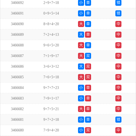
3466692
2+9+7=18
小
单
错
3466691
0+9+5=14
小
单
错
3466690
8+8+4=20
大
单
中
3466689
7+2+4=13
大
单
中
3466688
9+6+5=20
大
单
中
3466687
7+1+9=17
大
双
中
3466686
3+6+3=12
大
双
中
3466685
7+6+5=18
大
双
中
3466684
9+7+7=23
小
单
中
3466683
7+9+1=17
小
单
中
3466682
9+7+5=21
大
单
中
3466681
9+7+2=18
小
单
错
3466680
7+9+4=20
小
双
中