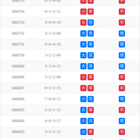
3466705
8+1+0=09
小
单
中
3466704
8+1+2=11
小
单
中
3466703
3+8+8=19
大
双
中
3466702
3+1+4=08
大
单
错
3466701
0+6+4=10
大
单
错
3466700
5+2+2=09
大
双
错
3466699
3+3+6=12
大
单
错
3466698
5+2+2=09
小
单
中
3466697
9+5+1=15
大
单
中
3466696
7+8+0=15
小
双
错
3466695
5+6+2=13
大
单
中
3466694
4+8+3=15
小
双
错
3466693
5+5+5=15
小
单
中