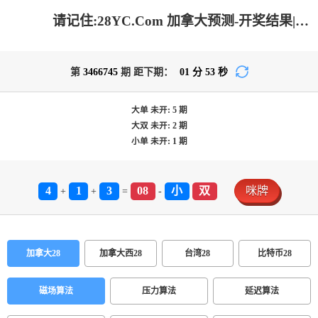
请记住:28YC.Com 加拿大预测-开奖结果|PC结果咪牌|加拿大28在线预测网|加拿大pc在线|专注研究加拿大28大神预测苹果版！
第
3466745
期 距下期：
01
分
53
秒
大单
未开:
5
期
大双
未开:
2
期
小单
未开:
1
期
4
1
3
08
小
双
咪牌
+
+
=
-
加拿大28
加拿大西28
台湾28
比特币28
磁场算法
压力算法
延迟算法