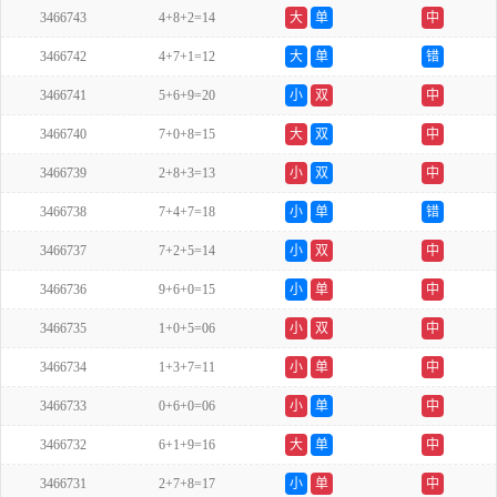
3466743
4+8+2=14
大
单
中
3466742
4+7+1=12
大
单
错
3466741
5+6+9=20
小
双
中
3466740
7+0+8=15
大
双
中
3466739
2+8+3=13
小
双
中
3466738
7+4+7=18
小
单
错
3466737
7+2+5=14
小
双
中
3466736
9+6+0=15
小
单
中
3466735
1+0+5=06
小
双
中
3466734
1+3+7=11
小
单
中
3466733
0+6+0=06
小
单
中
3466732
6+1+9=16
大
单
中
3466731
2+7+8=17
小
单
中