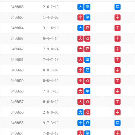
3466666
2+6+2=10
大
单
错
3466665
1+4+3=08
小
单
中
3466664
3+1+6=10
大
双
中
3466663
6+4+4=14
大
双
中
3466662
7+9+8=24
大
双
中
3466661
7+4+7=18
大
单
中
3466660
0+0+7=07
小
双
中
3466659
0+8+4=12
小
双
中
3466658
7+4+7=18
大
单
中
3466657
8+6+8=22
大
双
中
3466656
2+6+0=08
大
双
中
3466655
9+7+3=19
小
双
错
3466654
7+8+3=18
大
单
中