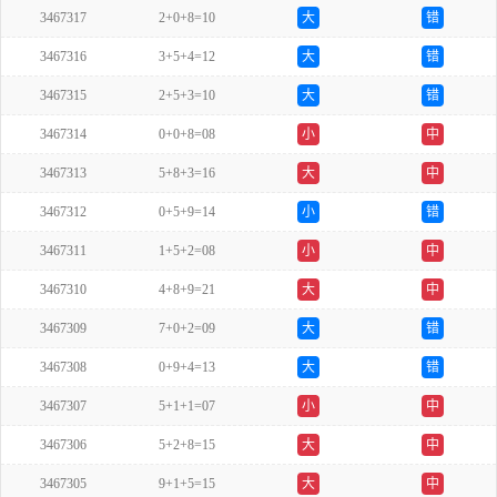
3467317
2+0+8=10
大
错
3467316
3+5+4=12
大
错
3467315
2+5+3=10
大
错
3467314
0+0+8=08
小
中
3467313
5+8+3=16
大
中
3467312
0+5+9=14
小
错
3467311
1+5+2=08
小
中
3467310
4+8+9=21
大
中
3467309
7+0+2=09
大
错
3467308
0+9+4=13
大
错
3467307
5+1+1=07
小
中
3467306
5+2+8=15
大
中
3467305
9+1+5=15
大
中