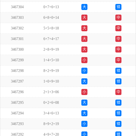
3467304
0+7+6=13
大
错
3467303
6+8+0=14
大
中
3467302
5+5+8=18
大
中
3467301
6+7+4=17
大
中
3467300
2+8+9=19
大
中
3467299
1+4+5=10
小
中
3467298
8+2+9=19
小
错
3467297
1+0+9=10
大
错
3467296
2+1+3=06
小
中
3467295
0+2+6=08
大
错
3467294
3+4+6=13
大
错
3467293
8+9+2=19
小
错
3467292
4+9+7=20
小
错