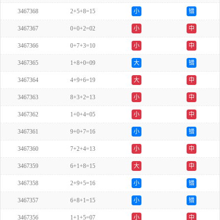
3467368
2+5+8=15
小
错
3467367
0+0+2=02
小
中
3467366
0+7+3=10
小
中
3467365
1+8+0=09
大
错
3467364
4+9+6=19
大
中
3467363
8+3+2=13
小
中
3467362
1+0+4=05
小
中
3467361
9+0+7=16
小
错
3467360
7+2+4=13
小
中
3467359
6+1+8=15
大
中
3467358
2+9+5=16
小
错
3467357
6+8+1=15
小
错
3467356
1+1+5=07
小
中