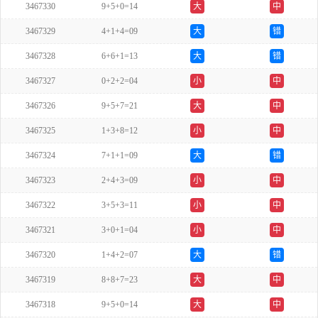
3467330
9+5+0=14
大
中
3467329
4+1+4=09
大
错
3467328
6+6+1=13
大
错
3467327
0+2+2=04
小
中
3467326
9+5+7=21
大
中
3467325
1+3+8=12
小
中
3467324
7+1+1=09
大
错
3467323
2+4+3=09
小
中
3467322
3+5+3=11
小
中
3467321
3+0+1=04
小
中
3467320
1+4+2=07
大
错
3467319
8+8+7=23
大
中
3467318
9+5+0=14
大
中