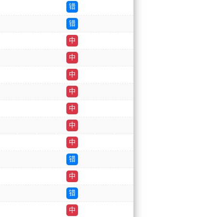
错
错
中
中
中
中
中
中
中
错
中
错
中