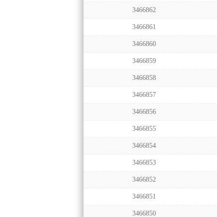
3466862
3466861
3466860
3466859
3466858
3466857
3466856
3466855
3466854
3466853
3466852
3466851
3466850