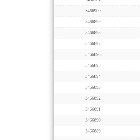
3466900
3466899
3466898
3466897
3466896
3466895
3466894
3466893
3466892
3466891
3466890
3466889