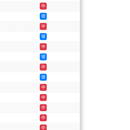
中
错
中
错
中
错
中
错
中
中
中
中
中