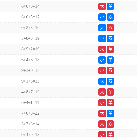
6+0+8=14
大
单
6+6+5=17
小
双
0+2+8=10
大
双
5+8+6=19
小
双
8+9+2=19
大
单
6+4+8=18
小
单
9+3+0=12
小
双
9+1+3=13
大
双
4+8+7=19
大
单
6+4+1=11
小
单
7+6+9=22
大
单
3+3+8=14
大
双
9+4+0=13
小
单