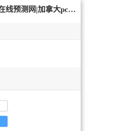
请记住:28YC.Com 加拿大预测-开奖结果|PC结果咪牌|加拿大28在线预测网|加拿大pc在线|专注研究加拿大28大神预测苹果版！