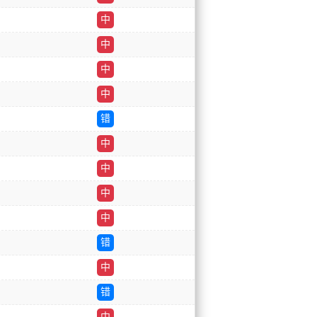
中
中
中
中
错
中
中
中
中
错
中
错
中