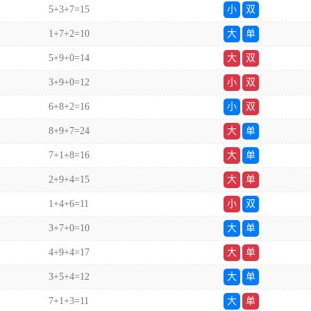
5+3+7=15
小
双
1+7+2=10
大
单
5+9+0=14
大
双
3+9+0=12
小
双
6+8+2=16
小
双
8+9+7=24
大
单
7+1+8=16
大
单
2+9+4=15
大
单
1+4+6=11
小
双
3+7+0=10
大
单
4+9+4=17
大
单
3+5+4=12
大
单
7+1+3=11
大
单