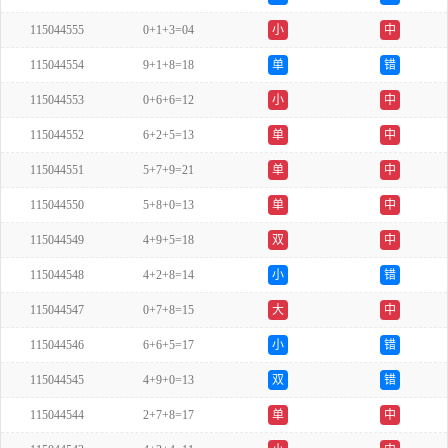
115044555
0+1+3=04
小
中
115044554
9+1+8=18
单
错
115044553
0+6+6=12
小
中
115044552
6+2+5=13
单
中
115044551
5+7+9=21
单
中
115044550
5+8+0=13
单
中
115044549
4+9+5=18
双
中
115044548
4+2+8=14
小
错
115044547
0+7+8=15
大
中
115044546
6+6+5=17
小
错
115044545
4+9+0=13
双
错
115044544
2+7+8=17
单
中