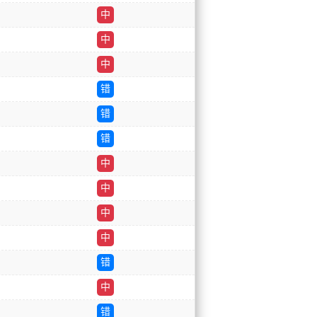
中
中
中
错
错
错
中
中
中
中
错
中
错