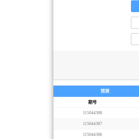
预测
期号
115044388
115044387
115044386