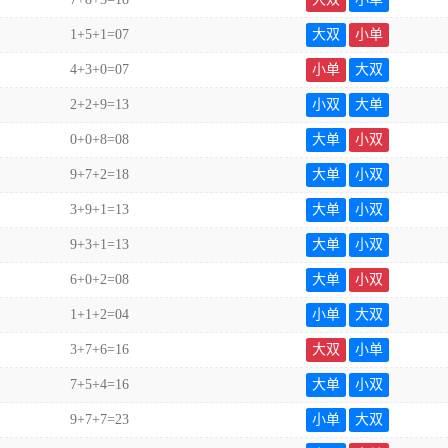
1+5+1=07
大双
小单
4+3+0=07
小单
大双
2+2+9=13
小双
大单
0+0+8=08
大单
小双
9+7+2=18
大单
小双
3+9+1=13
大单
小双
9+3+1=13
大单
小双
6+0+2=08
大单
小双
1+1+2=04
小单
大双
3+7+6=16
大双
小单
7+5+4=16
大单
小双
9+7+7=23
小单
大双