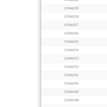
115044359
115044358
115044357
115044356
115044355
115044354
115044353
115044352
115044351
115044350
115044349
115044348