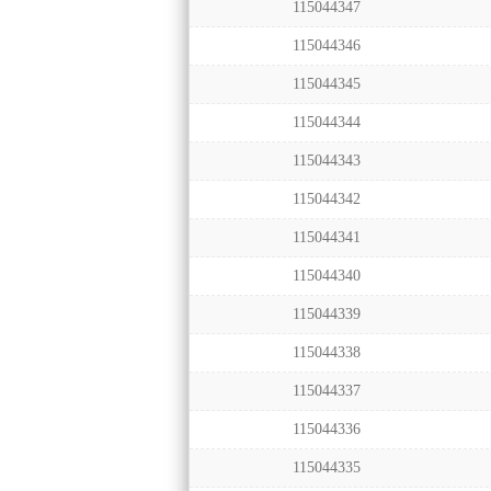
115044347
115044346
115044345
115044344
115044343
115044342
115044341
115044340
115044339
115044338
115044337
115044336
115044335