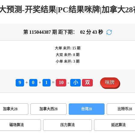
第
115044387
期 距下期：
02
分
43
秒
大单
未开:
15
期
大双
未开:
8
期
小单
未开:
3
期
9
+
0
+
1
=
10
-
小
双
咪牌
加拿大28
加拿大西28
台湾28
比特币28
磁场算法
压力算法
延迟算法