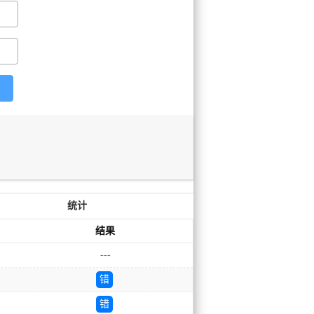
统计
结果
---
错
错