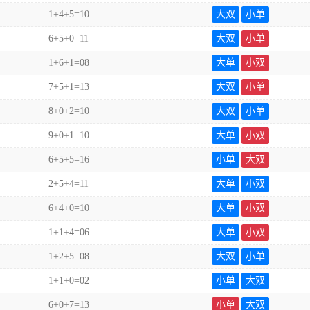
1+4+5=10
大双
小单
6+5+0=11
大双
小单
1+6+1=08
大单
小双
7+5+1=13
大双
小单
8+0+2=10
大双
小单
9+0+1=10
大单
小双
6+5+5=16
小单
大双
2+5+4=11
大单
小双
6+4+0=10
大单
小双
1+1+4=06
大单
小双
1+2+5=08
大双
小单
1+1+0=02
小单
大双
6+0+7=13
小单
大双